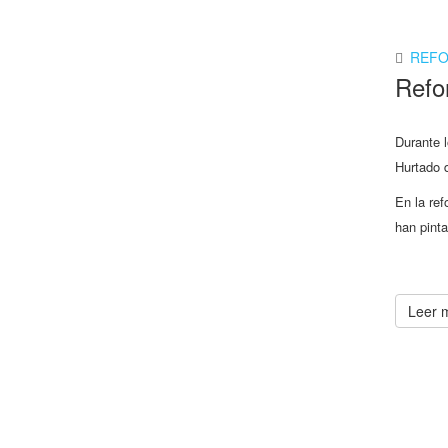
REF
Refo
Durante l
Hurtado 
En la ref
han pinta
Leer m